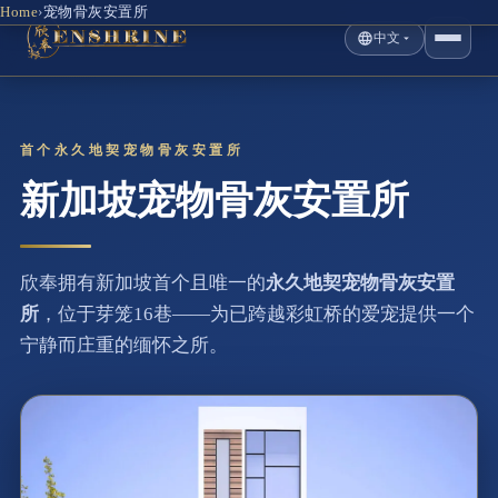
Home
›
宠物骨灰安置所
中文
首个永久地契宠物骨灰安置所
新加坡宠物骨灰安置所
欣奉拥有新加坡首个且唯一的
永久地契宠物骨灰安置
所
，位于芽笼16巷——为已跨越彩虹桥的爱宠提供一个
宁静而庄重的缅怀之所。