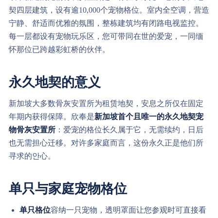
契四层建筑，设有逾10,000个宠物格位。室内全空调，营造
宁静、舒适而优雅的氛围，整栋建筑均有闭路电视监控。
每一层都设有宠物玩乐区，您可带同在世的爱宠，一同缅
怀那位已跨越彩虹桥的伙伴。
永久地契的意义
新加坡大多数骨灰安置所为租赁地契，安息之所仅在固定
年期内获得保障。欣奉是
新加坡首个且唯一的永久地契宠
物骨灰安置所
：爱宠的格位长久属于它，无需续约，日后
也无需担心迁移。对许多家庭而言，这份永久正是他们所
寻求的안心。
单只与家庭宠物格位
单只格位
容纳一只宠物，透明罩面让您参观时可直接看